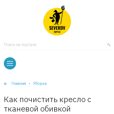
кая мебель
ки и Стеллажи
лы
Поиск на портале
вати
оды и тумбы
ваны
Главная
Уборка
фы и Шкафы-Купе
Как почистить кресло с
тканевой обивкой