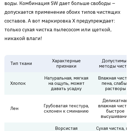
воды. Комбинация SW дает больше свободы –
допускается применение обоих типов чистящих
составов. А вот маркировка X предупреждает:
только сухая чистка пылесосом или щеткой,
никакой влаги!
Характерные
Допустимые
Тип ткани
признаки
методы чистк
Натуральная, мягкая
Влажная чистка
Хлопок
на ощупь, может
пена, слабые
давать усадку
растворы
Деликатная
Грубоватая текстура,
влажная чистка
Лен
склонен к сминанию
быстрое
высушивание
Ворсистая
Сухая чистка, па