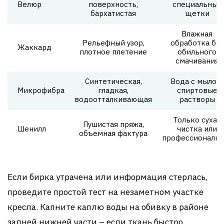
Велюр
поверхность,
специальные
бархатистая
щетки
Влажная
Рельефный узор,
обработка без
Жаккард
плотное плетение
обильного
смачивания
Синтетическая,
Вода с мылом,
Микрофибра
гладкая,
спиртовые
водоотталкивающая
растворы
Только сухая
Пушистая пряжа,
Шенилл
чистка или
объемная фактура
профессиональн
Если бирка утрачена или информация стерлась,
проведите простой тест на незаметном участке
кресла. Капните каплю воды на обивку в районе
задней нижней части – если ткань быстро