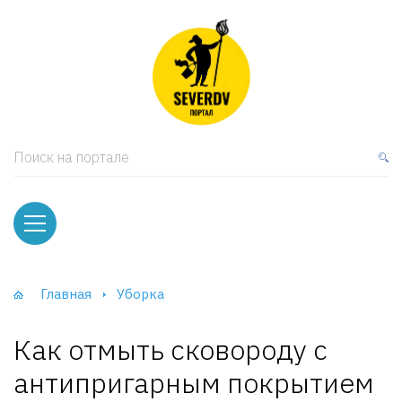
кая мебель
ки и Стеллажи
лы
Поиск на портале
вати
оды и тумбы
ваны
Главная
Уборка
фы и Шкафы-Купе
Как отмыть сковороду с
антипригарным покрытием