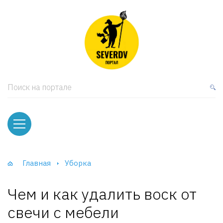
кая мебель
ки и Стеллажи
лы
Поиск на портале
вати
оды и тумбы
ваны
Главная
Уборка
фы и Шкафы-Купе
Чем и как удалить воск от
свечи с мебели