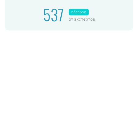
537
обзоров
от экспертов