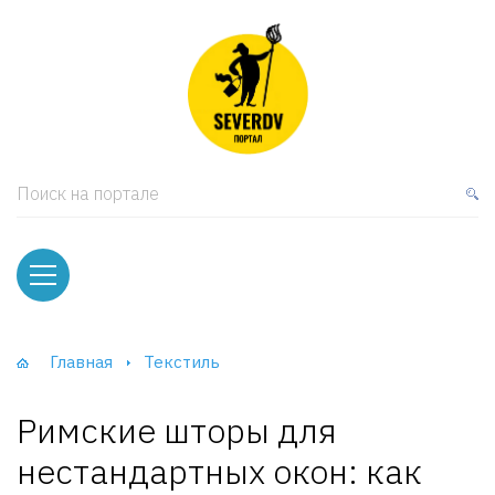
кая мебель
ки и Стеллажи
лы
Поиск на портале
вати
оды и тумбы
ваны
Главная
Текстиль
фы и Шкафы-Купе
Римские шторы для
нестандартных окон: как