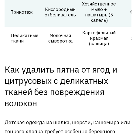
Хозяйственное
Кислородный
мыло +
Трикотаж
4 
отбеливатель
нашатырь (5
капель)
Картофельный
Деликатные
Молочная
крахмал
1 
ткани
сыворотка
(кашица)
Как удалить пятна от ягод и
цитрусовых с деликатных
тканей без повреждения
волокон
Детская одежда из шелка, шерсти, кашемира или
тонкого хлопка требует особенно бережного