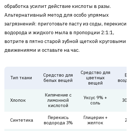
обработка усилит действие кислоты в разы.
Альтернативный метод для особо упрямых
загрязнений: приготовьте пасту из соды, перекиси
водорода и жидкого мыла в пропорции 2:1:1,
вотрите в пятно старой зубной щеткой круговыми
движениями и оставьте на час.
Средство для
Средство для
Вр
Тип ткани
цветных
белых вещей
возде
вещей
Кипячение с
Уксус 9% +
Хлопок
лимонной
30 
соль
кислотой
Перекись
Глицерин +
Синтетика
2 
водорода 3%
желток