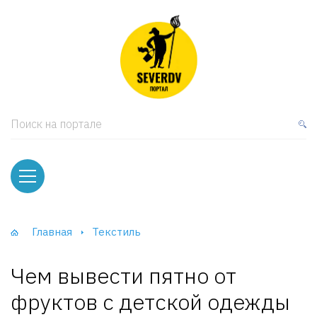
кая мебель
ки и Стеллажи
лы
Поиск на портале
вати
оды и тумбы
ваны
Главная
Текстиль
фы и Шкафы-Купе
Чем вывести пятно от
фруктов с детской одежды