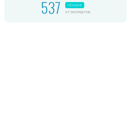
537
обзоров
от экспертов