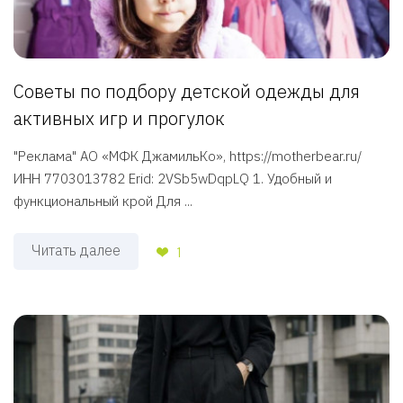
Советы по подбору детской одежды для
активных игр и прогулок
"Реклама" АО «МФК ДжамильКо», https://motherbear.ru/
ИНН 7703013782 Erid: 2VSb5wDqpLQ 1. Удобный и
функциональный крой Для ...
Читать далее
1