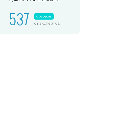
537
обзоров
от экспертов