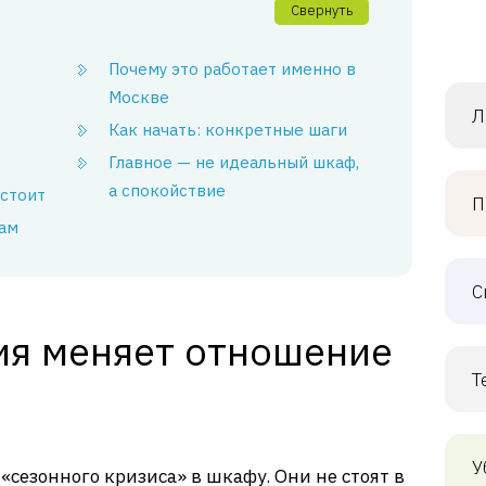
Свернуть
Почему это работает именно в
Москве
Л
Как начать: конкретные шаги
Главное — не идеальный шкаф,
а спокойствие
 стоит
П
нам
С
ия меняет отношение
Т
У
 «сезонного кризиса» в шкафу. Они не стоят в