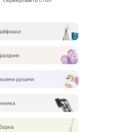
айфхаки
раздник
воими руками
ехника
борка