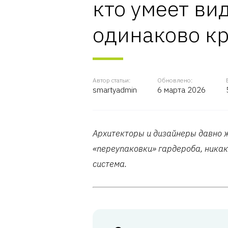
кто умеет ви
одинаково кр
Автор статьи:
Обновлено:
smartyadmin
6 марта 2026
Архитекторы и дизайнеры давно ж
«переупаковки» гардероба, никак
система.