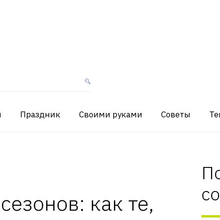
я
Праздник
Своими руками
Советы
Те
П
с
сезонов: как те,