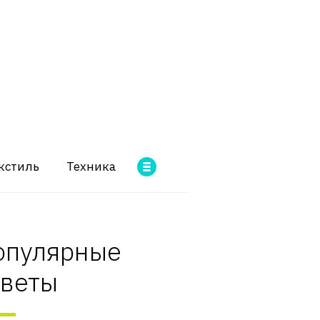
кстиль
Техника
опулярные
оветы