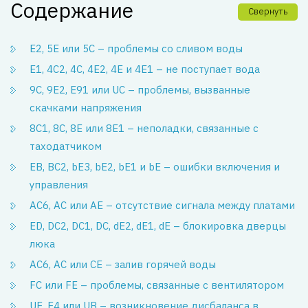
Содержание
Свернуть
E2, 5E или 5C – проблемы со сливом воды
E1, 4C2, 4C, 4E2, 4E и 4E1 – не поступает вода
9C, 9E2, E91 или UC – проблемы, вызванные
скачками напряжения
8C1, 8C, 8E или 8E1 – неполадки, связанные с
таходатчиком
EB, BC2, bE3, bE2, bE1 и bE – ошибки включения и
управления
AC6, AC или AE – отсутствие сигнала между платами
ED, DC2, DC1, DC, dE2, dE1, dE – блокировка дверцы
люка
AC6, AC или CE – залив горячей воды
FC или FE – проблемы, связанные с вентилятором
UE, E4 или UB – возникновение дисбаланса в