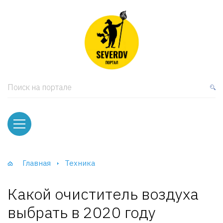
кая мебель
ки и Стеллажи
лы
Поиск на портале
вати
оды и тумбы
ваны
Главная
Техника
фы и Шкафы-Купе
Какой очиститель воздуха
выбрать в 2020 году