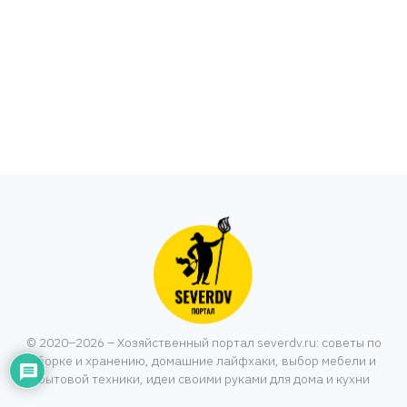
© 2020–2026 – Хозяйственный портал severdv.ru: советы по
уборке и хранению, домашние лайфхаки, выбор мебели и
бытовой техники, идеи своими руками для дома и кухни