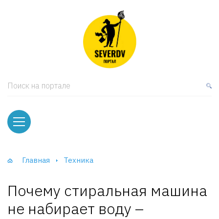
кая мебель
ки и Стеллажи
лы
Поиск на портале
вати
оды и тумбы
ваны
Главная
Техника
фы и Шкафы-Купе
Почему стиральная машина
не набирает воду –