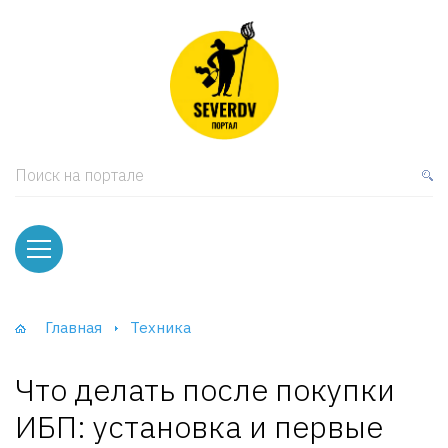
кая мебель
ки и Стеллажи
лы
Поиск на портале
вати
оды и тумбы
ваны
Главная
Техника
фы и Шкафы-Купе
Что делать после покупки
ИБП: установка и первые