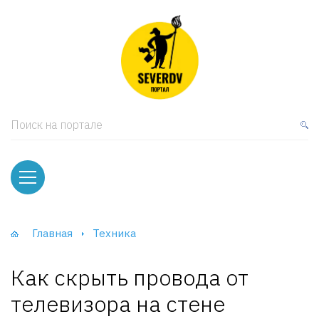
кая мебель
ки и Стеллажи
лы
Поиск на портале
вати
оды и тумбы
ваны
Главная
Техника
фы и Шкафы-Купе
Как скрыть провода от
телевизора на стене