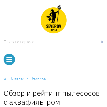
кая мебель
ки и Стеллажи
лы
Поиск на портале
вати
оды и тумбы
ваны
Главная
Техника
фы и Шкафы-Купе
Обзор и рейтинг пылесосов
с аквафильтром