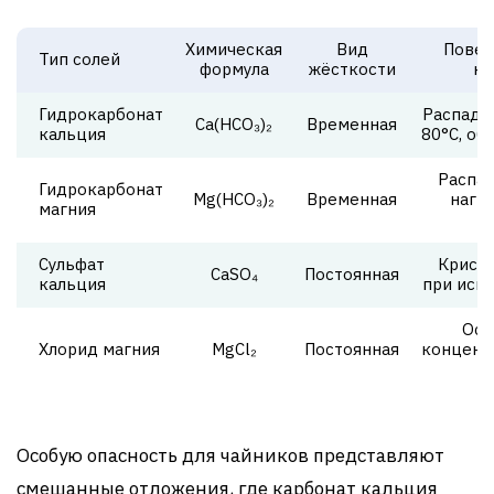
Химическая
Вид
Повед
Тип солей
формула
жёсткости
на
Гидрокарбонат
Распадае
Ca(HCO₃)₂
Временная
кальция
80°C, об
Распад
Гидрокарбонат
Mg(HCO₃)₂
Временная
нагре
магния
о
Сульфат
Криста
CaSO₄
Постоянная
кальция
при исп
Ост
Хлорид магния
MgCl₂
Постоянная
концент
Особую опасность для чайников представляют
смешанные отложения, где карбонат кальция