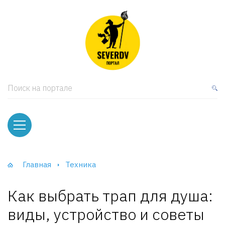
кая мебель
ки и Стеллажи
лы
Поиск на портале
вати
оды и тумбы
ваны
Главная
Техника
фы и Шкафы-Купе
Как выбрать трап для душа:
виды, устройство и советы