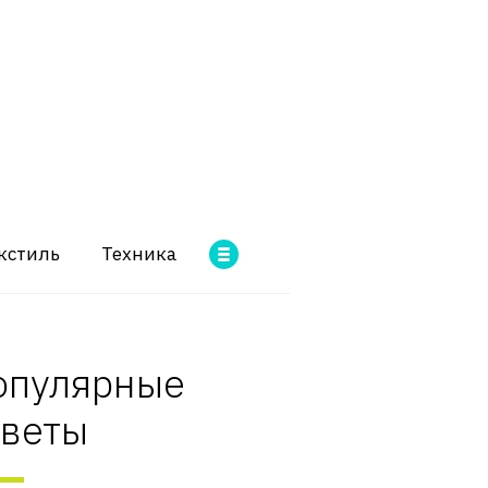
кстиль
Техника
опулярные
оветы