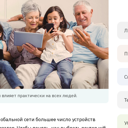
Л
П
С
 влияет практически на всех людей.
Т
лобальной сети большее число устройств
У