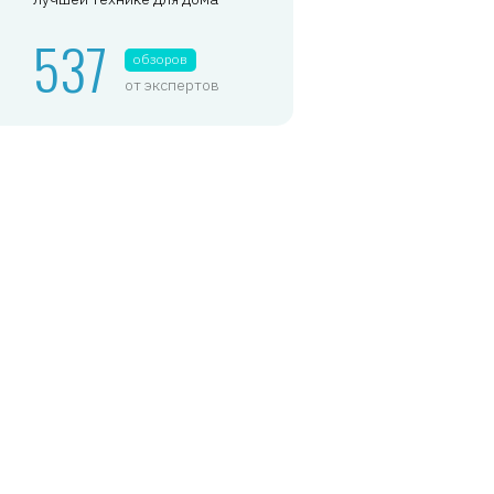
537
обзоров
от экспертов