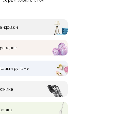
айфхаки
раздник
воими руками
ехника
борка