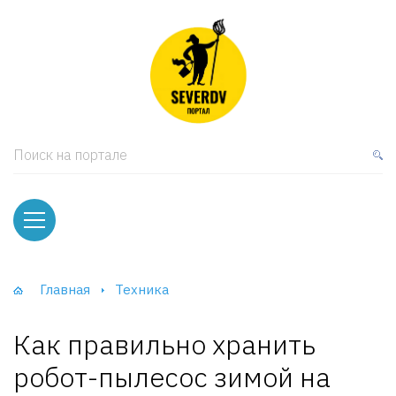
кая мебель
ки и Стеллажи
лы
Поиск на портале
вати
оды и тумбы
ваны
Главная
Техника
фы и Шкафы-Купе
Как правильно хранить
робот-пылесос зимой на