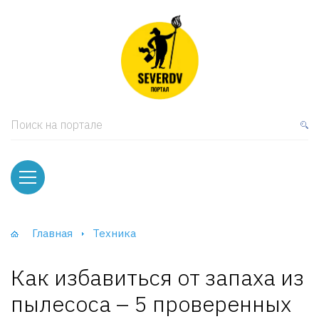
кая мебель
ки и Стеллажи
лы
Поиск на портале
вати
оды и тумбы
ваны
Главная
Техника
фы и Шкафы-Купе
Как избавиться от запаха из
пылесоса – 5 проверенных