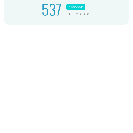
537
обзоров
от экспертов