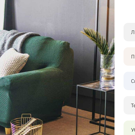
Л
П
С
Т
У