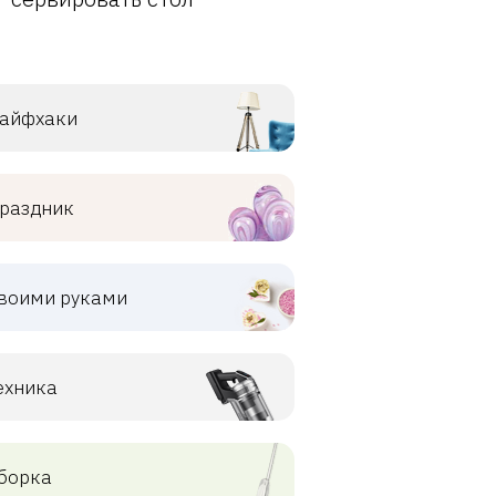
айфхаки
раздник
воими руками
ехника
борка