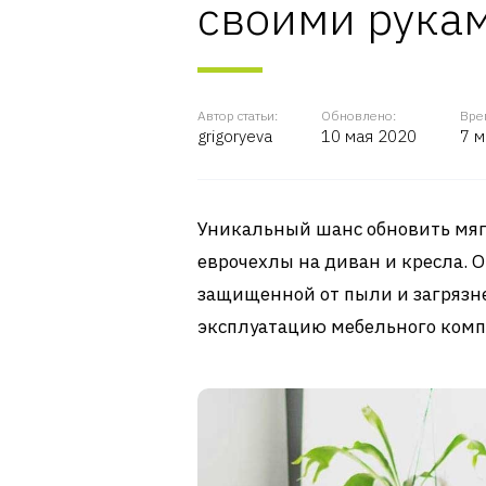
своими рука
Автор статьи:
Обновлено:
Вре
grigoryeva
10 мая 2020
7 м
Уникальный шанс обновить мяг
еврочехлы на диван и кресла. О
защищенной от пыли и загрязн
эксплуатацию мебельного комп