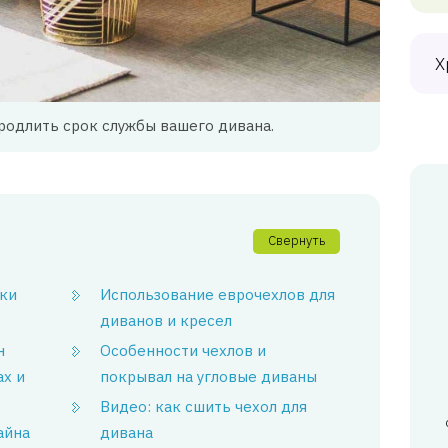
Х
родлить срок службы вашего дивана.
Свернуть
ки
Использование еврочехлов для
диванов и кресел
н
Особенности чехлов и
ах и
покрывал на угловые диваны
Видео: как сшить чехол для
айна
дивана