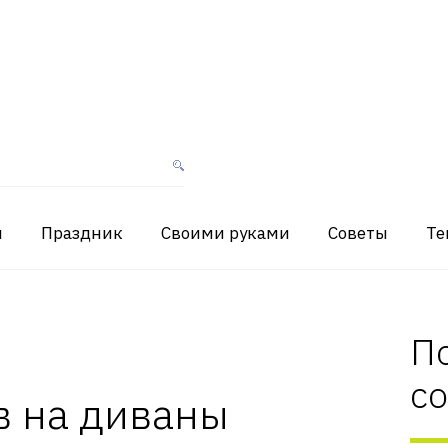
я
Праздник
Своими руками
Советы
Те
П
с
в на диваны