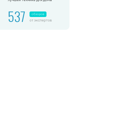
537
обзоров
от экспертов