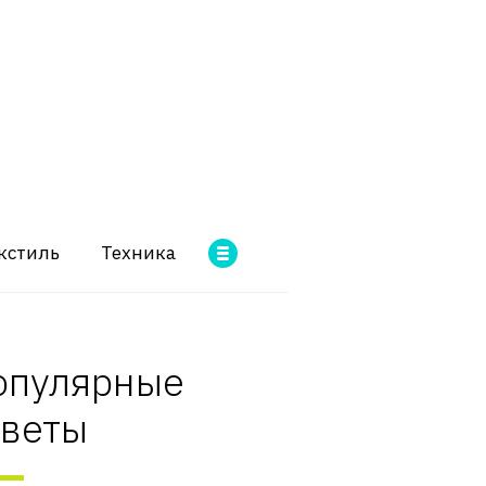
кстиль
Техника
опулярные
оветы