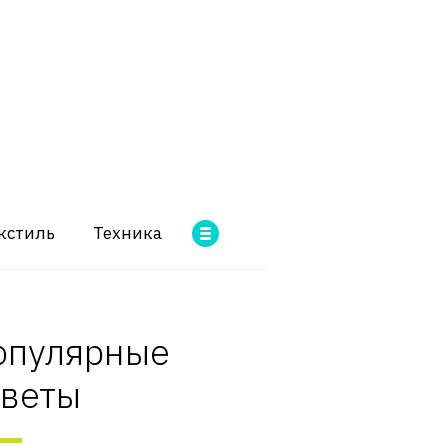
кстиль
Техника
опулярные
оветы