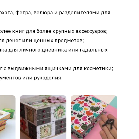
рхата, фетра, велюра и разделителями для
олее книг для более крупных аксессуаров;
ля денег или ценных предметов;
чка для личного дневника или гадальных
иг с выдвижными ящичками для косметики;
ументов или рукоделия.