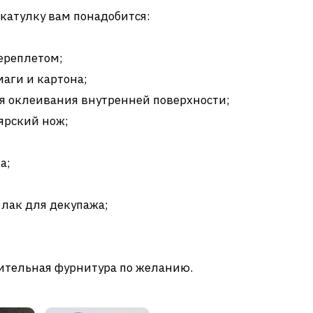
катулку вам понадобится:
ереплетом;
аги и картона;
ля оклеивания внутренней поверхности;
ярский нож;
а;
лак для декупажа;
нительная фурнитура по желанию.