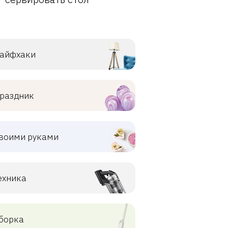
айфхаки
раздник
воими руками
ехника
борка