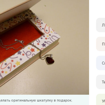
Л
П
С
Т
делать оригинальную шкатулку в подарок.
У