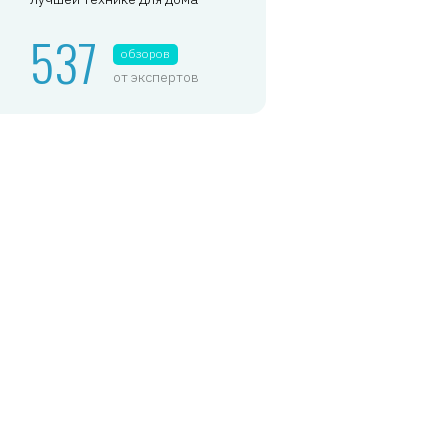
537
обзоров
от экспертов