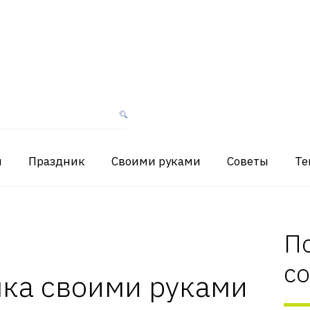
я
Праздник
Своими руками
Советы
Те
П
с
лка своими руками