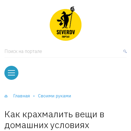
кая мебель
ки и Стеллажи
лы
Поиск на портале
вати
оды и тумбы
ваны
Главная
Своими руками
фы и Шкафы-Купе
Как крахмалить вещи в
домашних условиях