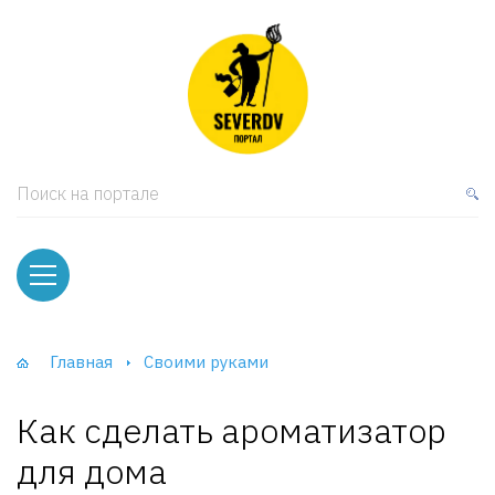
кая мебель
ки и Стеллажи
лы
Поиск на портале
вати
оды и тумбы
ваны
Главная
Своими руками
фы и Шкафы-Купе
Как сделать ароматизатор
для дома