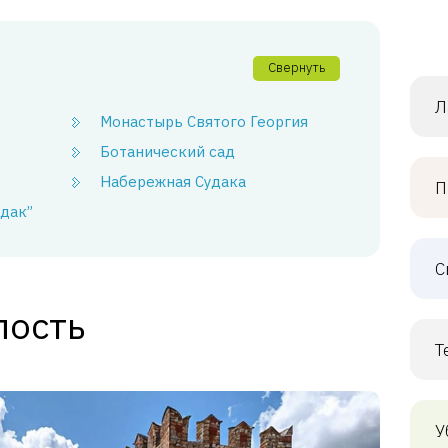
Свернуть
Л
Монастырь Святого Георгия
Ботанический сад
Набережная Судака
П
дак”
С
пость
Т
У