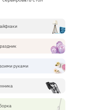
айфхаки
раздник
воими руками
ехника
борка