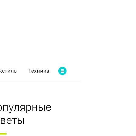
кстиль
Техника
опулярные
оветы