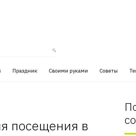
я
Праздник
Своими руками
Советы
Те
П
с
ля посещения в