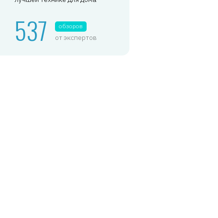
537
обзоров
от экспертов