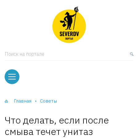
кая мебель
ки и Стеллажи
лы
Поиск на портале
вати
оды и тумбы
ваны
Главная
Советы
фы и Шкафы-Купе
Что делать, если после
смыва течет унитаз