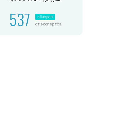
537
обзоров
от экспертов