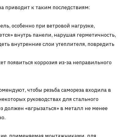
а приводит к таким последствиям:
ель, особенно при ветровой нагрузке,
ется» внутрь панели, нарушая герметичность,
еть внутренние слои утеплителя, повредить
жет появиться коррозия из-за неправильного
омендуют, чтобы резьба самореза входила в
некоторых руководствах для стального
ез должен «вгрызаться» в металл не менее
но.
ние, применяемая монтажниками, для