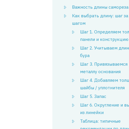
Важность длины самореза
Как выбрать длину: шаг за
шагом
Шаг 1. Определяем то
панели и конструкцию
Шаг 2. Учитываем длин
бура
Шаг 3. Привязываемся 
металлу основания
Шаг 4. Добавляем тол
шайбы / уплотнителя
Шаг 5. Запас
Шаг 6. Округление и в
из линейки
Таблица: типичные
рекомендации по дли