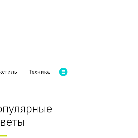
кстиль
Техника
опулярные
оветы