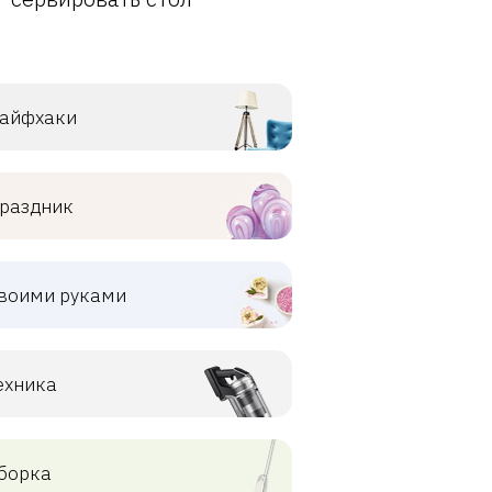
айфхаки
раздник
воими руками
ехника
борка