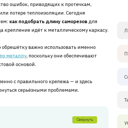
тво ошибок, приводящих к протечкам,
или потере теплоизоляции. Сегодня
тем:
как подобрать длину саморезов
для
да крепление идёт к металлическому каркасу.
Л
 обрешётку важно использовать именно
П
 по металлу
, поскольку они обеспечивают
товой основой.
С
енно с правильного крепежа — и здесь
рнуться серьёзными проблемами.
Т
Свернуть
У