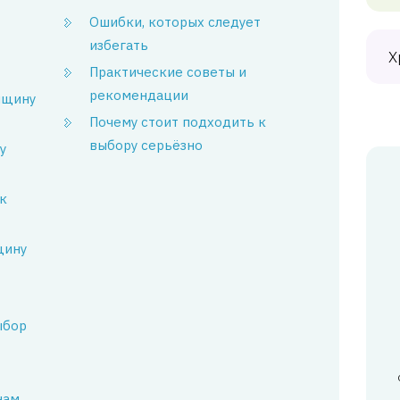
Ошибки, которых следует
избегать
Х
Практические советы и
рекомендации
лщину
Почему стоит подходить к
выбору серьёзно
у
к
щину
ыбор
нам