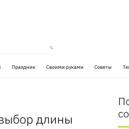
я
Праздник
Своими руками
Советы
Те
П
с
выбор длины