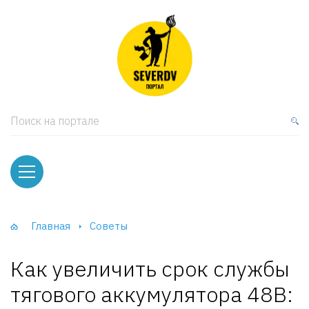
кая мебель
ки и Стеллажи
лы
Поиск на портале
вати
оды и тумбы
ваны
Главная
Советы
фы и Шкафы-Купе
Как увеличить срок службы
тягового аккумулятора 48В: