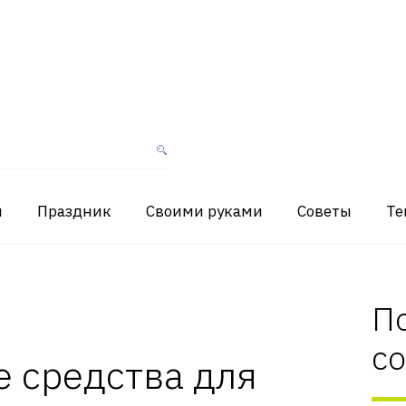
я
Праздник
Своими руками
Советы
Те
П
с
 средства для