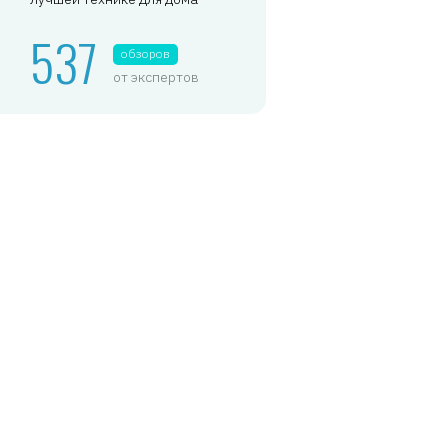
537
обзоров
от экспертов