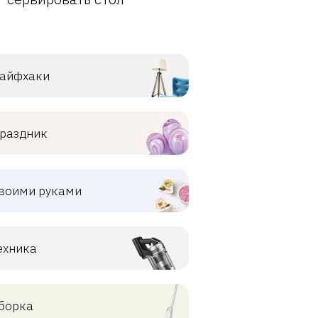
айфхаки
раздник
воими руками
ехника
борка