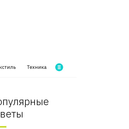
кстиль
Техника
опулярные
оветы