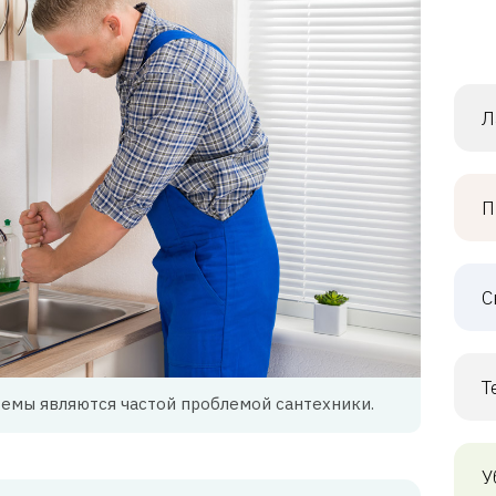
Л
П
С
Т
емы являются частой проблемой сантехники.
У