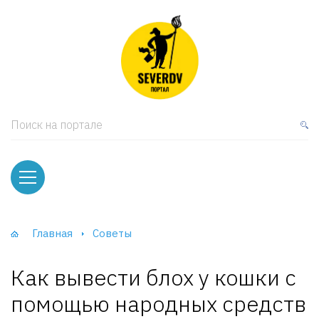
кая мебель
ки и Стеллажи
лы
Поиск на портале
вати
оды и тумбы
ваны
Главная
Советы
фы и Шкафы-Купе
Как вывести блох у кошки с
помощью народных средств