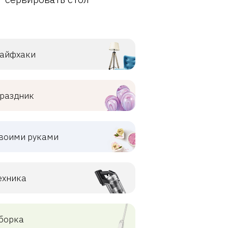
айфхаки
раздник
воими руками
ехника
борка