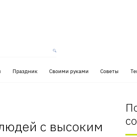
я
Праздник
Своими руками
Советы
Те
П
с
 людей с высоким