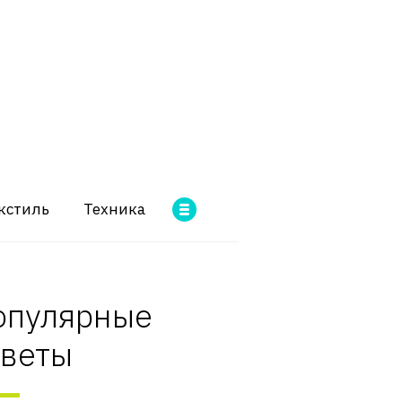
кстиль
Техника
опулярные
оветы