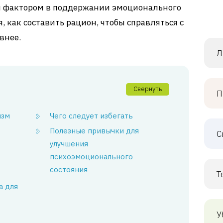
м фактором в поддержании эмоционального
, как составить рацион, чтобы справляться с
внее.
Л
Свернуть
П
изм
Чего следует избегать
Полезные привычки для
С
улучшения
психоэмоционального
состояния
Т
а для
У