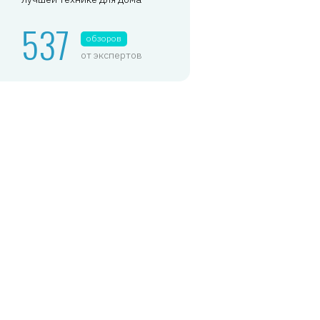
537
обзоров
от экспертов