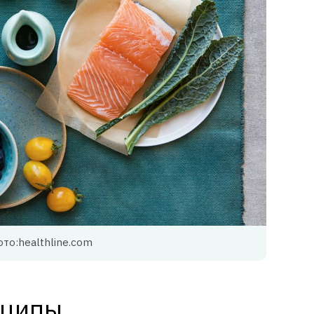
то:healthline.com
нципы