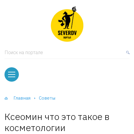
кая мебель
ки и Стеллажи
лы
Поиск на портале
вати
оды и тумбы
ваны
Главная
Советы
фы и Шкафы-Купе
Ксеомин что это такое в
косметологии