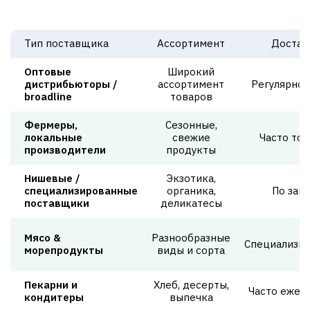
Тип поставщика
Ассортимент
Достав
Оптовые
Широкий
дистрибьюторы /
ассортимент
Регулярно,
broadline
товаров
Фермеры,
Сезонные,
локальные
свежие
Часто точ
производители
продукты
Нишевые /
Экзотика,
специализированные
органика,
По зака
поставщики
деликатесы
Мясо &
Разнообразные
Специализи
морепродукты
виды и сорта
Пекарни и
Хлеб, десерты,
Часто ежед
кондитеры
выпечка