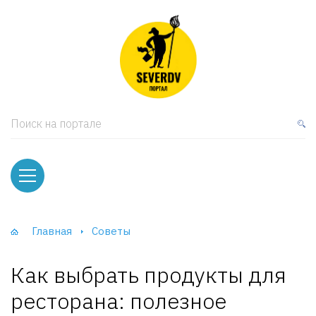
кая мебель
ки и Стеллажи
лы
Поиск на портале
вати
оды и тумбы
ваны
Главная
Советы
фы и Шкафы-Купе
Как выбрать продукты для
ресторана: полезное