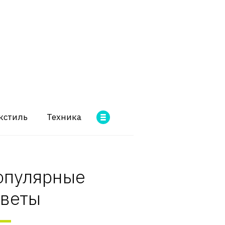
кстиль
Техника
опулярные
оветы