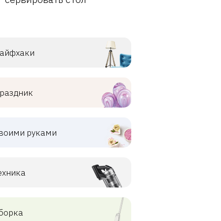
айфхаки
раздник
воими руками
ехника
борка