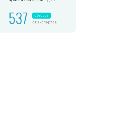
537
обзоров
от экспертов