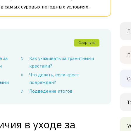
в самых суровых погодных условиях.
Л
Свернуть
П
е за
Как ухаживать за гранитными
и
крестами?
Что делать, если крест
С
ными
поврежден?
Подведение итогов
Т
чия в уходе за
У