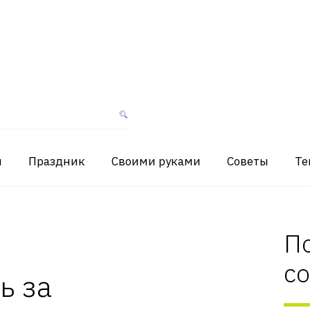
я
Праздник
Своими руками
Советы
Те
П
с
ь за