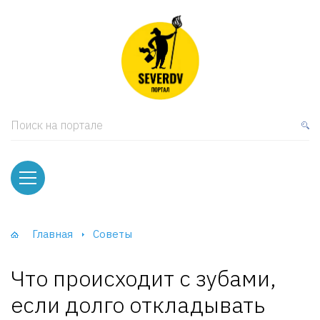
кая мебель
ки и Стеллажи
лы
Поиск на портале
вати
оды и тумбы
ваны
Главная
Советы
фы и Шкафы-Купе
Что происходит с зубами,
если долго откладывать