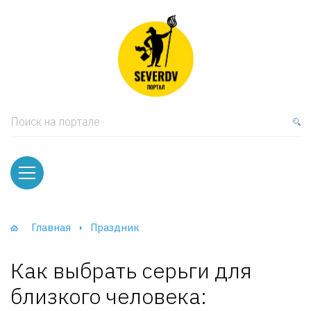
кая мебель
ки и Стеллажи
лы
Поиск на портале
вати
оды и тумбы
ваны
Главная
Праздник
фы и Шкафы-Купе
Как выбрать серьги для
близкого человека: