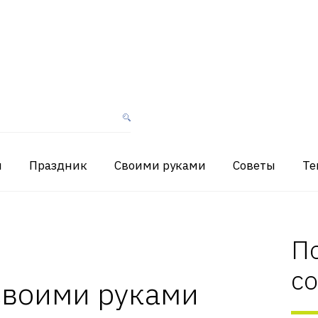
я
Праздник
Своими руками
Советы
Те
П
с
своими руками