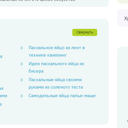
Х
Свернуть
Пасхальное яйцо из лент в
технике квиллинг
а
Идеи пасхального яйца из
бисера
Пасхальные яйца своими
руками из соленого теста
ых
ами
Самодельные яйца папье-маше
е