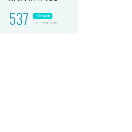
537
обзоров
от экспертов