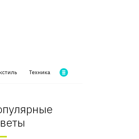
кстиль
Техника
опулярные
оветы