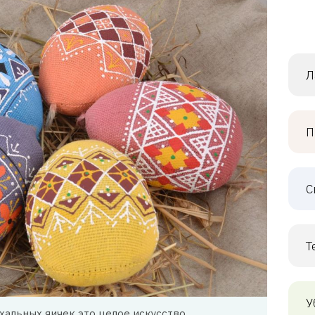
Л
П
С
Т
У
альных яичек это целое искусство