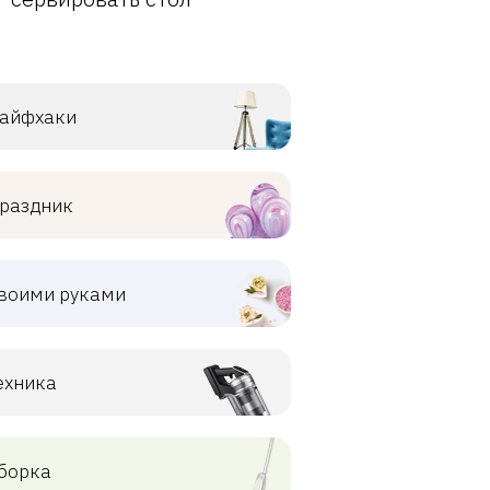
айфхаки
раздник
воими руками
ехника
борка