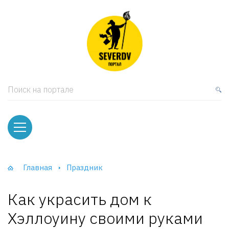
кая мебель
ки и Стеллажи
лы
Поиск на портале
вати
оды и тумбы
ваны
Главная
Праздник
фы и Шкафы-Купе
Как украсить дом к
Хэллоуину своими руками