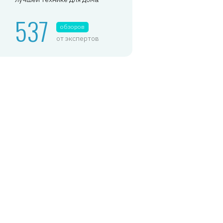
537
обзоров
от экспертов