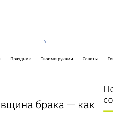
я
Праздник
Своими руками
Советы
Те
П
с
вщина брака — как