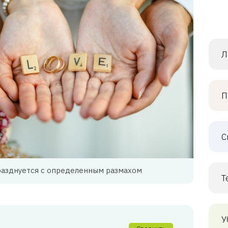
Л
П
С
азднуется с определенным размахом
Т
У