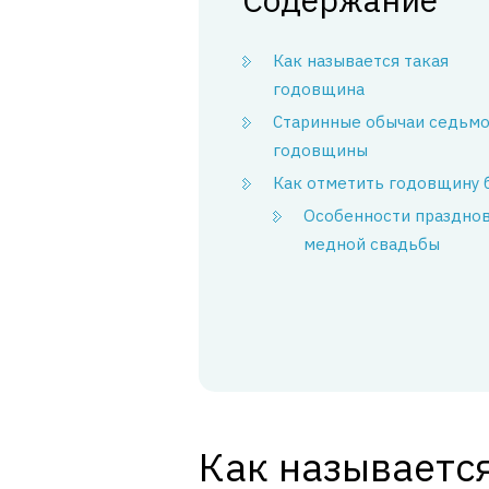
Как называется такая
годовщина
Старинные обычаи седьм
годовщины
Как отметить годовщину 
Особенности праздно
медной свадьбы
Как называетс