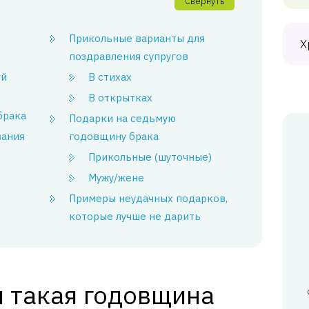
Свернуть
Прикольные варианты для
Х
поздравления супругов
ой
В стихах
В открытках
брака
Подарки на седьмую
вания
годовщину брака
Прикольные (шуточные)
Мужу/жене
Примеры неудачных подарков,
которые лучше не дарить
я такая годовщина