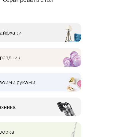
айфхаки
раздник
воими руками
ехника
борка