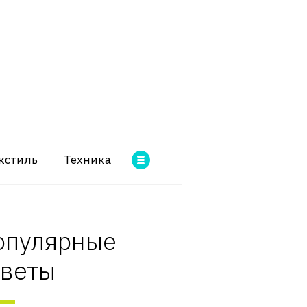
кстиль
Техника
опулярные
оветы