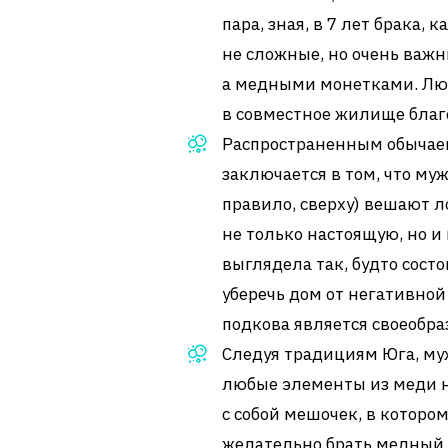
пара, зная, в 7 лет брака,
не сложные, но очень важ
а медными монетками. Люд
в совместное жилище благ
Распространенным обычаем
заключается в том, что му
правило, сверху) вешают 
не только настоящую, но и
выглядела так, будто состо
уберечь дом от негативной
подкова является своеобр
Следуя традициям Юга, му
любые элементы из меди н
с собой мешочек, в котор
желательно брать медный