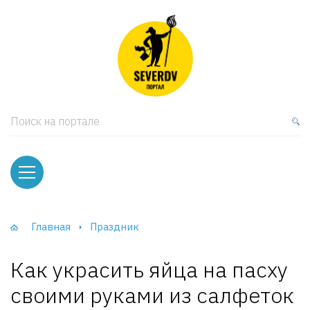
кая мебель
ки и Стеллажи
лы
Поиск на портале
вати
оды и тумбы
ваны
Главная
Праздник
фы и Шкафы-Купе
Как украсить яйца на пасху
своими руками из салфеток