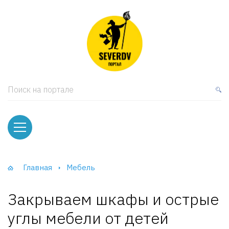
кая мебель
ки и Стеллажи
лы
Поиск на портале
вати
оды и тумбы
ваны
Главная
Мебель
фы и Шкафы-Купе
Закрываем шкафы и острые
углы мебели от детей