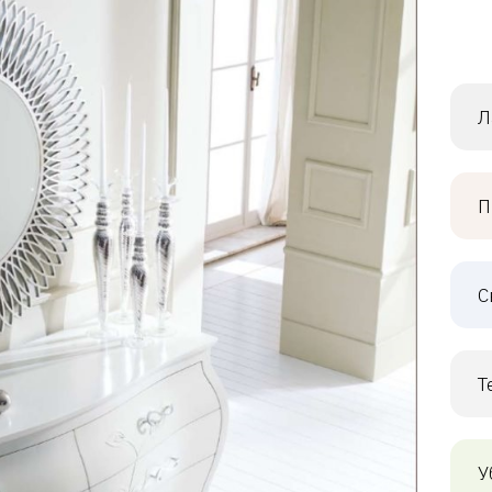
Л
П
С
Т
У