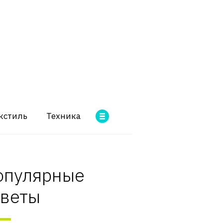
кстиль
Техника
опулярные
оветы