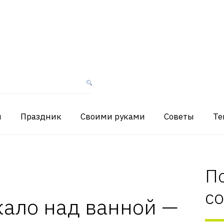
я
Праздник
Своими руками
Советы
Те
П
с
кало над ванной —