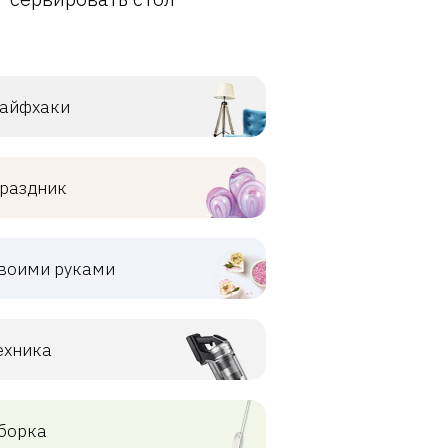
айфхаки
раздник
воими руками
ехника
борка