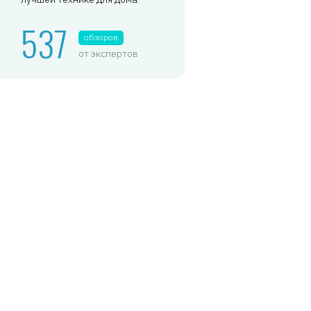
537
обзоров
от экспертов