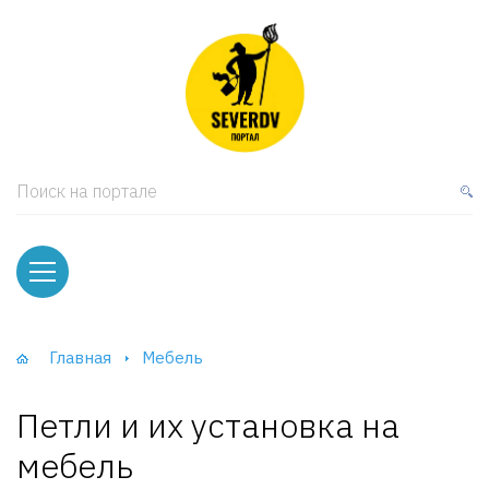
кая мебель
ки и Стеллажи
лы
Поиск на портале
вати
оды и тумбы
ваны
Главная
Мебель
фы и Шкафы-Купе
Петли и их установка на
мебель