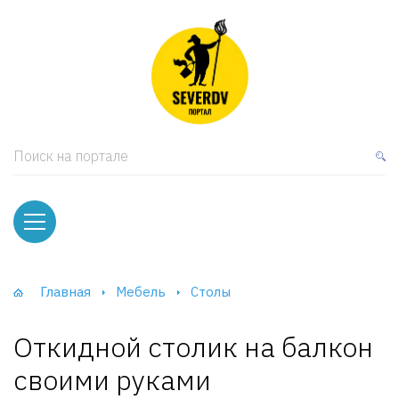
кая мебель
ки и Стеллажи
лы
Поиск на портале
вати
оды и тумбы
ваны
Главная
Мебель
Столы
фы и Шкафы-Купе
Откидной столик на балкон
своими руками