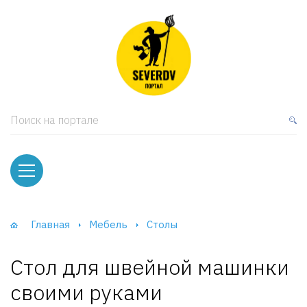
кая мебель
ки и Стеллажи
лы
Поиск на портале
вати
оды и тумбы
ваны
Главная
Мебель
Столы
фы и Шкафы-Купе
Стол для швейной машинки
своими руками