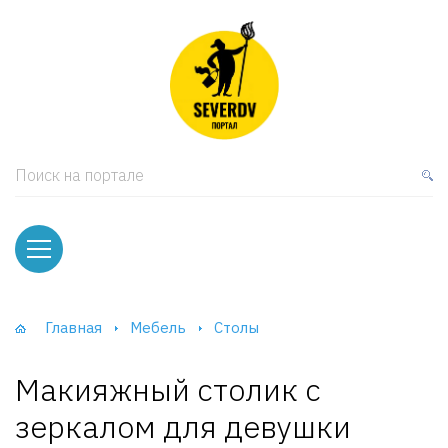
кая мебель
ки и Стеллажи
лы
Поиск на портале
вати
оды и тумбы
ваны
Главная
Мебель
Столы
фы и Шкафы-Купе
Макияжный столик с
зеркалом для девушки