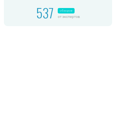
537
обзоров
от экспертов