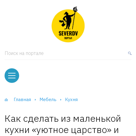
кая мебель
ки и Стеллажи
лы
Поиск на портале
вати
оды и тумбы
ваны
Главная
Мебель
Кухня
фы и Шкафы-Купе
Как сделать из маленькой
кухни «уютное царство» и