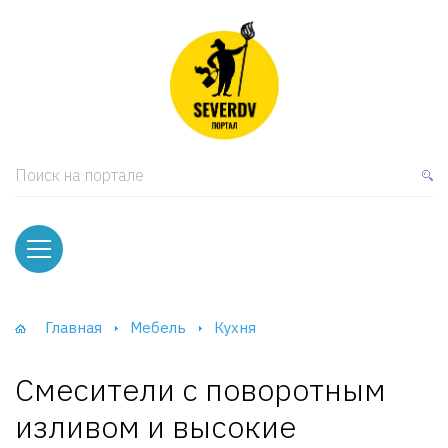
кая мебель
ки и Стеллажи
лы
Поиск на портале
вати
оды и тумбы
ваны
Главная
Мебель
Кухня
фы и Шкафы-Купе
Смесители с поворотным
изливом и высокие