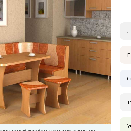
Л
П
С
Т
У