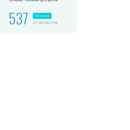
537
обзоров
от экспертов