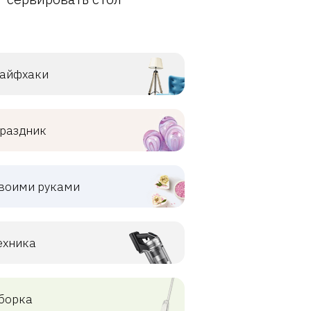
айфхаки
раздник
воими руками
ехника
борка