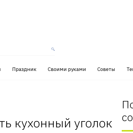
я
Праздник
Своими руками
Советы
Те
П
с
ть кухонный уголок