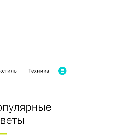
кстиль
Техника
опулярные
оветы