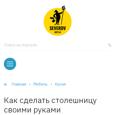
кая мебель
ки и Стеллажи
лы
Поиск на портале
вати
оды и тумбы
ваны
Главная
Мебель
Кухня
фы и Шкафы-Купе
Как сделать столешницу
своими руками