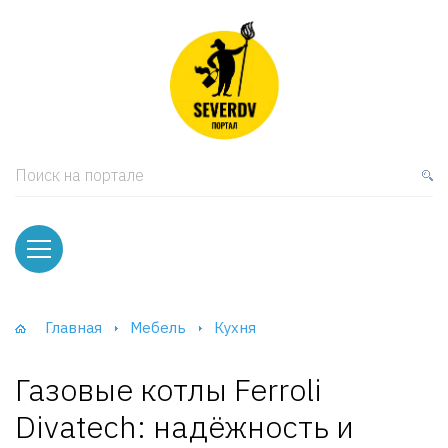
кая мебель
ки и Стеллажи
лы
Поиск на портале
вати
оды и тумбы
ваны
Главная
Мебель
Кухня
фы и Шкафы-Купе
Газовые котлы Ferroli
Divatech: надёжность и