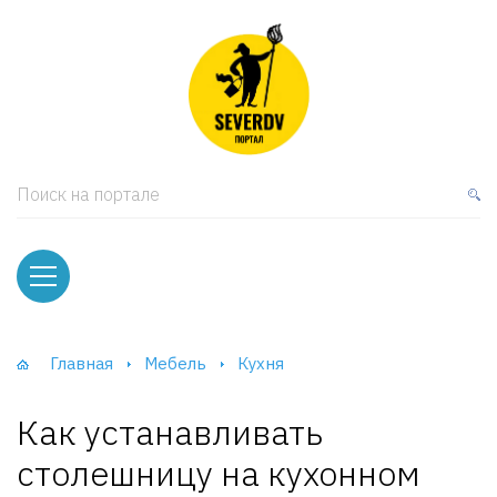
кая мебель
ки и Стеллажи
лы
Поиск на портале
вати
оды и тумбы
ваны
Главная
Мебель
Кухня
фы и Шкафы-Купе
Как устанавливать
столешницу на кухонном